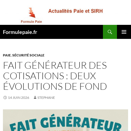
Recherche
Formulepaie.fr
ALLER
MENU
AU
PRINCI
CONTENU
PAIE
,
SÉCURITÉ SOCIALE
FAIT GÉNÉRATEUR DES
COTISATIONS : DEUX
ÉVOLUTIONS DE FOND
14 JUIN 2026
STEPHANE