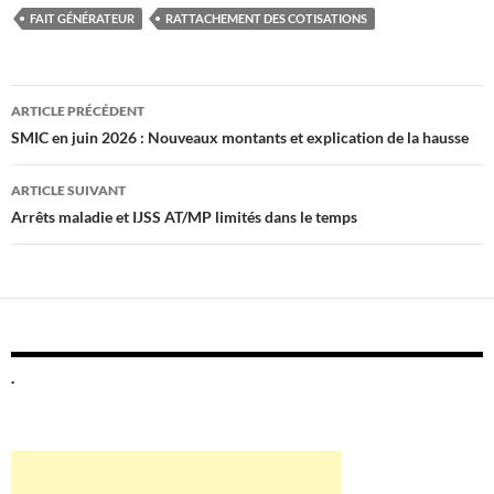
FAIT GÉNÉRATEUR
RATTACHEMENT DES COTISATIONS
Navigation
ARTICLE PRÉCÉDENT
des
SMIC en juin 2026 : Nouveaux montants et explication de la hausse
articles
ARTICLE SUIVANT
Arrêts maladie et IJSS AT/MP limités dans le temps
.