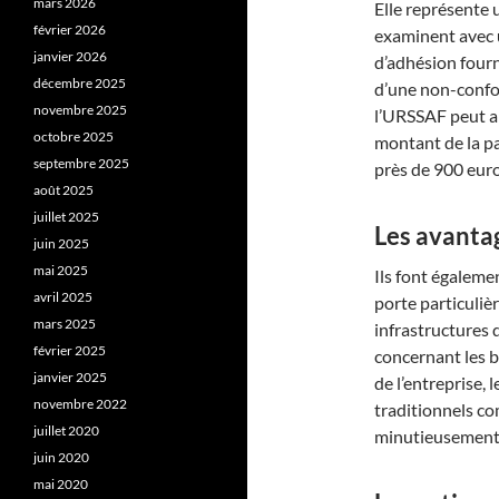
mars 2026
Elle représente 
février 2026
examinent avec u
janvier 2026
d’adhésion fourn
décembre 2025
d’une non-confor
novembre 2025
l’URSSAF peut ap
octobre 2025
montant de la p
septembre 2025
près de 900 euros
août 2025
juillet 2025
Les avanta
juin 2025
mai 2025
Ils font égalemen
avril 2025
porte particuliè
mars 2025
infrastructures 
février 2025
concernant les b
janvier 2025
de l’entreprise, 
novembre 2022
traditionnels co
juillet 2020
minutieusement
juin 2020
mai 2020