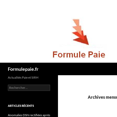
Recherche
Formulepaie.fr
Actualités Paie et SIRH
Rechercher :
Archives mensu
ARTICLES RÉCENTS
Anomalies DSN rectifiées après