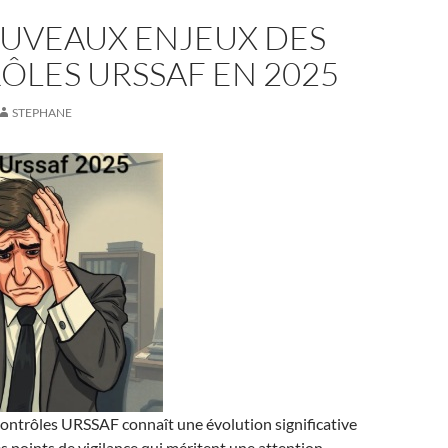
OUVEAUX ENJEUX DES
ÔLES URSSAF EN 2025
STEPHANE
ontrôles URSSAF connaît une évolution significative
s points de vigilance qui méritent une attention