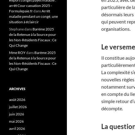
Report congés payés maladie :
arrêt Cour cassation 2025 -
particulière de 
Formulepaie.fr
dans
Arrêt
désormais leurs 
maladie pendant un congé, une
qui peuvent repr
situation à éclaircir
organisations.
Stephane
dans
Barème 2025
de la Retenue à la Source pour
les Non-Résidents Fiscaux : Ce
Le verseme
Qui Change
Mme ROY
dans
Barème 2025
Il constitue auj
de la Retenue à la Source pour
les Non-Résidents Fiscaux : Ce
particulièrement
Qui Change
La complexité s’e
nouvelles règles
notamment survei
ARCHIVES
en compte du lie
août 2026
simple retour d’u
juillet 2026
décompte.
juin 2026
mai 2026
La question
avril 2026