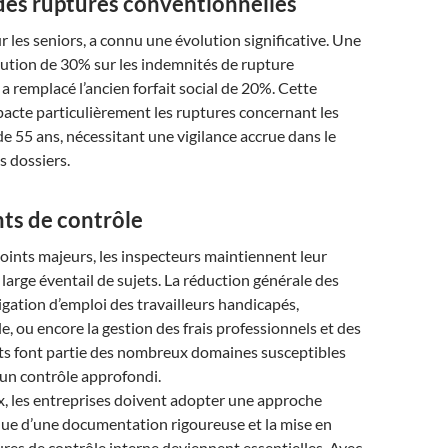
 des ruptures conventionnelles
es seniors, a connu une évolution significative. Une
ution de 30% sur les indemnités de rupture
a remplacé l’ancien forfait social de 20%. Cette
acte particulièrement les ruptures concernant les
de 55 ans, nécessitant une vigilance accrue dans le
s dossiers.
nts de contrôle
oints majeurs, les inspecteurs maintiennent leur
 large éventail de sujets. La réduction générale des
ligation d’emploi des travailleurs handicapés,
le, ou encore la gestion des frais professionnels et des
nts font partie des nombreux domaines susceptibles
d’un contrôle approfondi.
x, les entreprises doivent adopter une approche
nue d’une documentation rigoureuse et la mise en
res de contrôle interne deviennent essentielles. Avec