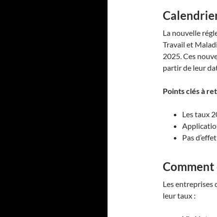
Calendrie
La nouvelle régl
Travail et Malad
2025. Ces nouvea
partir de leur d
Points clés à ret
Les taux 2
Applicatio
Pas d’effet
Comment c
Les entreprises
leur taux :