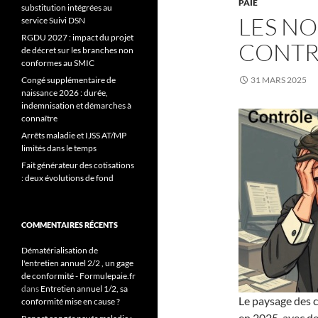
PAIE
substitution intégrées au
LES N
service Suivi DSN
RGDU 2027 : impact du projet
CONTR
de décret sur les branches non
conformes au SMIC
Congé supplémentaire de
31 MARS 2025
naissance 2026 : durée,
indemnisation et démarches à
connaître
Arrêts maladie et IJSS AT/MP
limités dans le temps
Fait générateur des cotisations
: deux évolutions de fond
COMMENTAIRES RÉCENTS
Dématérialisation de
l'entretien annuel 2/2 , un gage
de conformité - Formulepaie.fr
dans
Entretien annuel 1/2, sa
Le paysage des c
conformité mise en cause ?
en 2025, avec de