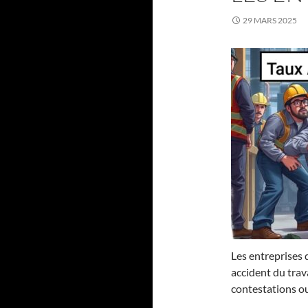
29 MARS 2025
Les entreprises 
accident du trava
contestations o