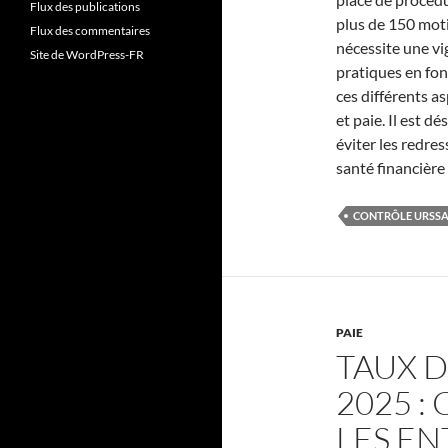
Flux des publications
plus de 150 moti
Flux des commentaires
nécessite une vi
Site de WordPress-FR
pratiques en fon
ces différents a
et paie. Il est d
éviter les redre
santé financière 
CONTRÔLE URSSA
PAIE
TAUX D
2025 :
LES EN