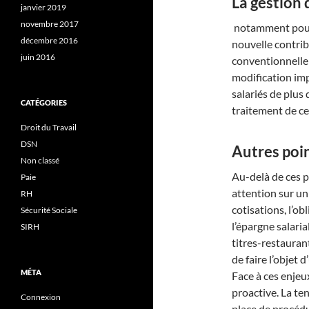
La gestion
janvier 2019
novembre 2017
notamment pour l
décembre 2016
nouvelle contrib
juin 2016
conventionnelle 
modification imp
salariés de plus 
CATÉGORIES
traitement de ce
Droit du Travail
DSN
Autres poi
Non classé
Au-delà de ces p
Paie
attention sur un
RH
cotisations, l’ob
Sécurité Sociale
l’épargne salaria
SIRH
titres-restaura
de faire l’objet 
MÉTA
Face à ces enjeu
proactive. La te
Connexion
place de procédu