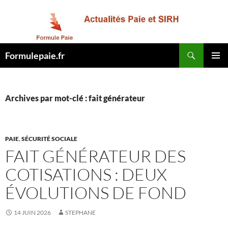
Recherche
Formulepaie.fr
ALLER
MENU
AU
PRINCI
CONTENU
Archives par mot-clé : fait générateur
PAIE
,
SÉCURITÉ SOCIALE
FAIT GÉNÉRATEUR DES
COTISATIONS : DEUX
ÉVOLUTIONS DE FOND
14 JUIN 2026
STEPHANE