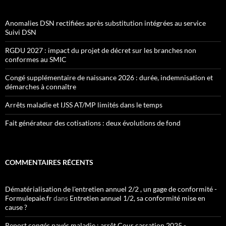
Anomalies DSN rectifiées après substitution intégrées au service
Suivi DSN
RGDU 2027 : impact du projet de décret sur les branches non
conformes au SMIC
Congé supplémentaire de naissance 2026 : durée, indemnisation et
démarches à connaître
Arrêts maladie et IJSS AT/MP limités dans le temps
Fait générateur des cotisations : deux évolutions de fond
COMMENTAIRES RÉCENTS
Dématérialisation de l'entretien annuel 2/2 , un gage de conformité -
Formulepaie.fr
dans
Entretien annuel 1/2, sa conformité mise en
cause ?
Report congés payés maladie : arrêt Cour cassation 2025 -