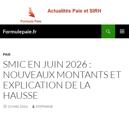
Recherche
Formulepaie.fr
ALLER
MENU
AU
PRINCI
CONTENU
PAIE
SMIC EN JUIN 2026 :
NOUVEAUX MONTANTS ET
EXPLICATION DE LA
HAUSSE
15 MAI 2026
STEPHANE