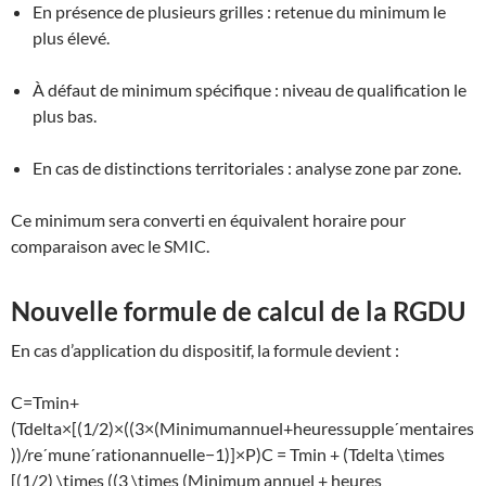
En présence de plusieurs grilles : retenue du minimum le
plus élevé.
À défaut de minimum spécifique : niveau de qualification le
plus bas.
En cas de distinctions territoriales : analyse zone par zone.
Ce minimum sera converti en équivalent horaire pour
comparaison avec le SMIC.
Nouvelle formule de calcul de la RGDU
En cas d’application du dispositif, la formule devient :
C=Tmin+
(Tdelta×[(1/2)×((3×(Minimumannuel+heuressuppleˊmentaires
))/reˊmuneˊrationannuelle−1)]×P)C = Tmin + (Tdelta \times
[(1/2) \times ((3 \times (Minimum annuel + heures