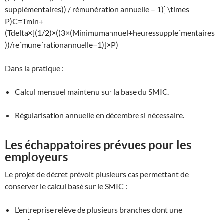
supplémentaires)) / rémunération annuelle – 1)] \times
P)
C
=
T
min
+
(
T
d
e
lt
a
×
[(
1/2
)
×
((
3
×
(
M
inim
u
mann
u
e
l
+
h
e
u
ress
u
ppl
e
ˊ
m
e
n
t
ai
res
))
/
r
e
ˊ
m
u
n
e
ˊ
r
a
t
i
o
nann
u
e
ll
e
−
1
)]
×
P
)
Dans la pratique :
Calcul mensuel maintenu sur la base du SMIC.
Régularisation annuelle en décembre si nécessaire.
Les échappatoires prévues pour les
employeurs
Le projet de décret prévoit plusieurs cas permettant de
conserver le calcul basé sur le SMIC :
L’entreprise relève de plusieurs branches dont une