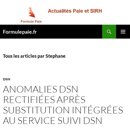
Recherche
Formulepaie.fr
ALLER
MENU
AU
PRINCI
CONTENU
Tous les articles par Stephane
DSN
ANOMALIES DSN
RECTIFIÉES APRÈS
SUBSTITUTION INTÉGRÉES
AU SERVICE SUIVI DSN