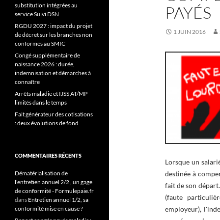
substitution intégrées au
PAYÉS
service Suivi DSN
RGDU 2027 : impact du projet
1 JUIN 2016
de décret sur les branches non
conformes au SMIC
Congé supplémentaire de
naissance 2026 : durée,
indemnisation et démarches à
connaître
Arrêts maladie et IJSS AT/MP
limités dans le temps
Fait générateur des cotisations
: deux évolutions de fond
COMMENTAIRES RÉCENTS
Lorsque un salarié
Dématérialisation de
destinée à compen
l'entretien annuel 2/2 , un gage
fait de son départ
de conformité - Formulepaie.fr
(faute particuli
dans
Entretien annuel 1/2, sa
conformité mise en cause ?
employeur), l'ind