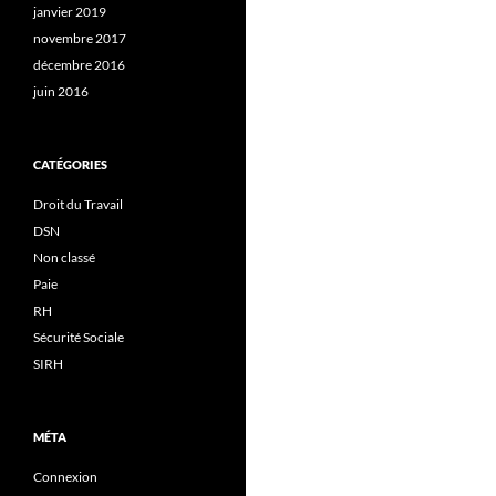
janvier 2019
novembre 2017
décembre 2016
juin 2016
CATÉGORIES
Droit du Travail
DSN
Non classé
Paie
RH
Sécurité Sociale
SIRH
MÉTA
Connexion