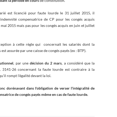
dant la période en cours
de constitution.
rié est licencié pour faute lourde le 31 juillet 2015, il
 indemnité compensatrice de CP pour les congés acquis
 mai 2015 mais pas pour les congés acquis en juin et juillet
xception à cette règle qui concernait les salariés dont la
 est assurée par une caisse de congés payés (ex : BTP).
tutionnel
, par une
décision du 2 mars
, a considéré que la
 L 3141-26 concernant la faute lourde est contraire à la
u'il rompt l'égalité devant la loi.
onc dorénavant dans l'obligation de verser l'intégralité de
nsatrice de congés payés même en cas de faute lourde.