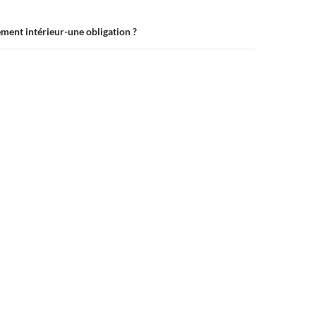
on
ement intérieur-une obligation ?