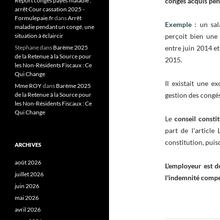
Report congés payés maladie :
congés acquis pen
arrêt Cour cassation 2025 -
Formulepaie.fr
dans
Arrêt
Exemple :
un sala
maladie pendant un congé, une
situation à éclaircir
perçoit bien une
Stephane
dans
Barème 2025
entre juin 2014 et
de la Retenue à la Source pour
2015.
les Non-Résidents Fiscaux : Ce
Qui Change
Il existait une e
Mme ROY
dans
Barème 2025
de la Retenue à la Source pour
gestion des congés
les Non-Résidents Fiscaux : Ce
Qui Change
Le
conseil consti
part de l'article
constitution, puisq
ARCHIVES
août 2026
L'employeur est d
juillet 2026
l'indemnité compe
juin 2026
mai 2026
avril 2026