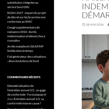
substitution intégrées au
INDEM
service Suivi DSN
DÉMAR
RGDU 2027 : impact du projet
de décret sur les branches non
conformes au SMIC
28 JUIN 2026
Congé supplémentaire de
naissance 2026 : durée,
indemnisation et démarches à
connaître
Arrêts maladie et IJSS AT/MP
limités dans le temps
Fait générateur des cotisations
: deux évolutions de fond
COMMENTAIRES RÉCENTS
Dématérialisation de
l'entretien annuel 2/2 , un gage
de conformité - Formulepaie.fr
dans
Entretien annuel 1/2, sa
conformité mise en cause ?