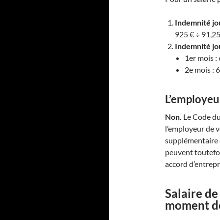
Indemnité jo
925 € ÷ 91,2
Indemnité jo
1er mois :
2e mois : 
L’employeur
Non.
Le Code du 
l’employeur de 
supplémentaire d
peuvent toutefoi
accord d’entrepr
Salaire de
moment de 