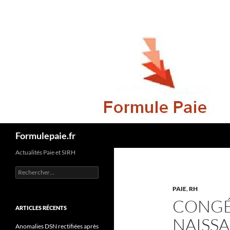
Recherche
Formulepaie.fr
Actualités Paie et SIRH
Rechercher :
PAIE
,
RH
CONGÉ
ARTICLES RÉCENTS
NAISSA
Anomalies DSN rectifiées après