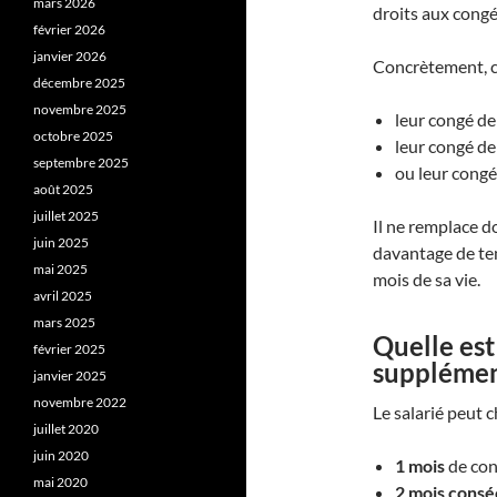
mars 2026
droits aux congés
février 2026
janvier 2026
Concrètement, ce
décembre 2025
novembre 2025
leur congé de
octobre 2025
leur congé de 
septembre 2025
ou leur congé
août 2025
juillet 2025
Il ne remplace do
juin 2025
davantage de tem
mai 2025
mois de sa vie.
avril 2025
mars 2025
Quelle est
février 2025
supplémen
janvier 2025
novembre 2022
Le salarié peut c
juillet 2020
juin 2020
1 mois
de con
mai 2020
2 mois consé