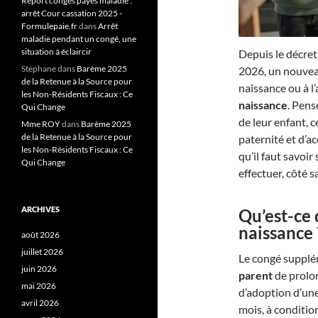
Report congés payés maladie :
arrêt Cour cassation 2025 -
Formulepaie.fr
dans
Arrêt
maladie pendant un congé, une
situation à éclaircir
Depuis le décret
Stephane
dans
Barème 2025
2026, un nouveau
de la Retenue à la Source pour
naissance ou à l
les Non-Résidents Fiscaux : Ce
naissance
. Pens
Qui Change
de leur enfant, 
Mme ROY
dans
Barème 2025
de la Retenue à la Source pour
paternité et d’ac
les Non-Résidents Fiscaux : Ce
qu’il faut savoi
Qui Change
effectuer, côté 
ARCHIVES
Qu’est-ce
naissance 
août 2026
juillet 2026
Le congé supplé
juin 2026
parent
de prolon
mai 2026
d’adoption d’une
avril 2026
mois, à conditio