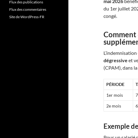
mai 2026
bénéfi
Flux des publications
du 1er juillet 2
Flux des commentaires
congé.
Site de WordPress-FR
Comment e
supplémen
L’indemnisation
dégressive
et ve
(CPAM), dans la l
PÉRIODE
1er mois
7
2e mois
6
Exemple de
Pour un salarié