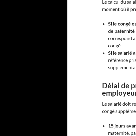
Le calcul du sala
moment où il pr
Si le congé 
de paternité
correspond au
congé.
Si le salarié 
référence pri
supplémentai
Délai de p
employeur
Le salarié doit 
congé supplémen
15 jours ava
maternité, pa