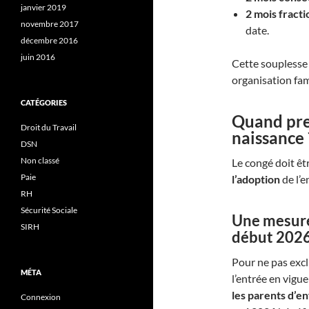
janvier 2019
2 mois fract
novembre 2017
date.
décembre 2016
juin 2016
Cette souplesse 
organisation fam
CATÉGORIES
Quand pre
Droit du Travail
naissance 
DSN
Non classé
Le congé doit êt
Paie
l’adoption
de l’e
RH
Sécurité Sociale
Une mesure 
SIRH
début 202
Pour ne pas excl
MÉTA
l’entrée en vigue
les parents d’en
Connexion