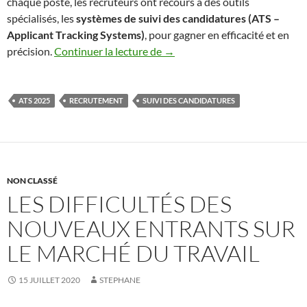
chaque poste, les recruteurs ont recours à des outils
spécialisés, les
systèmes de suivi des candidatures (ATS –
Applicant Tracking Systems)
, pour gagner en efficacité et en
Le Suivi des Candidatures dans
précision.
Continuer la lecture de
→
ATS 2025
RECRUTEMENT
SUIVI DES CANDIDATURES
NON CLASSÉ
LES DIFFICULTÉS DES
NOUVEAUX ENTRANTS SUR
LE MARCHÉ DU TRAVAIL
15 JUILLET 2020
STEPHANE