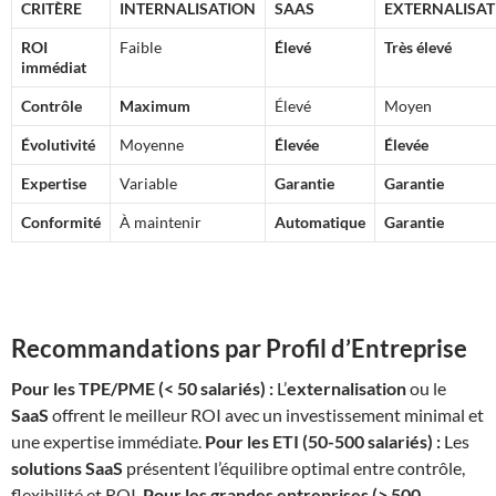
CRITÈRE
INTERNALISATION
SAAS
EXTERNALISAT
ROI
Faible
Élevé
Très élevé
immédiat
Contrôle
Maximum
Élevé
Moyen
Évolutivité
Moyenne
Élevée
Élevée
Expertise
Variable
Garantie
Garantie
Conformité
À maintenir
Automatique
Garantie
Recommandations par Profil d’Entreprise
Pour les TPE/PME (< 50 salariés) :
L’
externalisation
ou le
SaaS
offrent le meilleur ROI avec un investissement minimal et
une expertise immédiate.
Pour les ETI (50-500 salariés) :
Les
solutions SaaS
présentent l’équilibre optimal entre contrôle,
flexibilité et ROI.
Pour les grandes entreprises (> 500