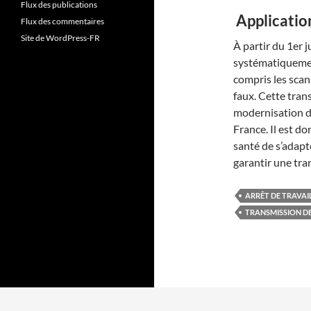
Flux des publications
Applicatio
Flux des commentaires
Site de WordPress-FR
À partir du 1er j
systématiquemen
compris les sca
faux. Cette tran
modernisation de
France. Il est do
santé de s’adapt
garantir une tra
ARRÊT DE TRAVAIL
TRANSMISSION DE