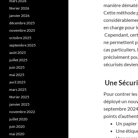
mars 2026
manière dématéri
février 2026
Cette méthode pr
janvier 2026
considérablement
décembre 2025
en charge pour l
novembre 2025
Cependant, certa
octobre 2025
ne permettent pa
septembre 2025
cas particuliers, 
août 2025
précisément pou
juillet 2025
sécurisés deviend
juin 2025
mai 2025
Une Sécuri
avril 2025
mars 2025
Pour contrer les 
février 2025
déployé un nouve
janvier 2025
septembre 2024.
novembre 2022
points d’authent
juillet 2020
Un papier 
juin 2020
Une étiqu
mai 2020