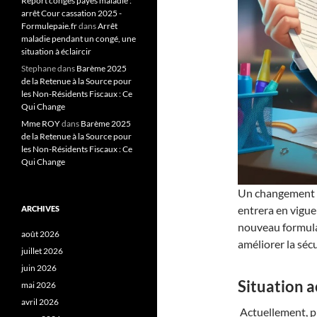
Report congés payés maladie :
arrêt Cour cassation 2025 -
Formulepaie.fr
dans
Arrêt
maladie pendant un congé, une
situation à éclaircir
Stephane
dans
Barème 2025
de la Retenue à la Source pour
les Non-Résidents Fiscaux : Ce
Qui Change
Mme ROY
dans
Barème 2025
de la Retenue à la Source pour
les Non-Résidents Fiscaux : Ce
Qui Change
Un changement im
entrera en vigueu
ARCHIVES
nouveau formulai
août 2026
améliorer la séc
juillet 2026
juin 2026
Situation a
mai 2026
avril 2026
Actuellement, pr