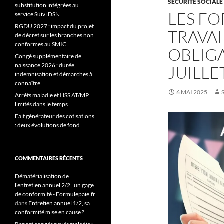
SÉCURITÉ SOCIALE
substitution intégrées au
LES FO
service Suivi DSN
RGDU 2027 : impact du projet
TRAVAI
de décret sur les branches non
conformes au SMIC
OBLIGA
Congé supplémentaire de
naissance 2026 : durée,
JUILLE
indemnisation et démarches à
connaître
6 MAI 2025
Arrêts maladie et IJSS AT/MP
limités dans le temps
Fait générateur des cotisations
: deux évolutions de fond
COMMENTAIRES RÉCENTS
Dématérialisation de
l'entretien annuel 2/2 , un gage
de conformité - Formulepaie.fr
dans
Entretien annuel 1/2, sa
conformité mise en cause ?