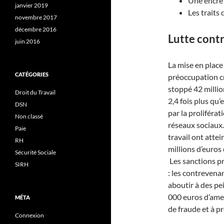
Une encre
janvier 2019
Les traits 
novembre 2017
décembre 2016
Lutte contr
juin 2016
La mise en plac
CATÉGORIES
préoccupation cr
stoppé 42 million
Droit du Travail
2,4 fois plus q
DSN
par la proliférat
Non classé
réseaux sociaux.
Paie
travail ont atte
RH
millions d’euros
Sécurité Sociale
Les sanctions pr
SIRH
: les contrevena
aboutir à des pe
000 euros d’ame
MÉTA
de fraude et à p
Connexion