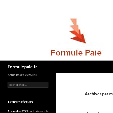
Recherche
Formulepaie.fr
Actualités Paie et SIRH
Rechercher :
Archives par mo
ARTICLES RÉCENTS
Anomalies DSN rectifiées après