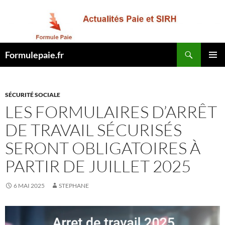
Recherche
Formulepaie.fr
ALLER
MENU
AU
PRINCI
CONTENU
SÉCURITÉ SOCIALE
LES FORMULAIRES D’ARRÊT
DE TRAVAIL SÉCURISÉS
SERONT OBLIGATOIRES À
PARTIR DE JUILLET 2025
6 MAI 2025
STEPHANE