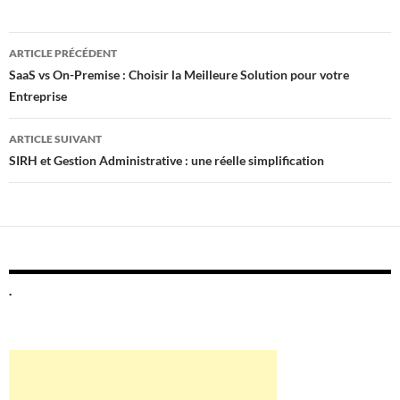
Navigation
ARTICLE PRÉCÉDENT
des
SaaS vs On-Premise : Choisir la Meilleure Solution pour votre
Entreprise
articles
ARTICLE SUIVANT
SIRH et Gestion Administrative : une réelle simplification
.