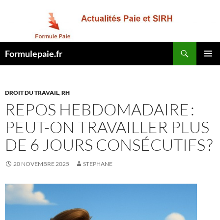
Recherche
Formulepaie.fr
ALLER
MENU
AU
PRINCI
CONTENU
DROIT DU TRAVAIL
,
RH
REPOS HEBDOMADAIRE :
PEUT-ON TRAVAILLER PLUS
DE 6 JOURS CONSÉCUTIFS ?
20 NOVEMBRE 2025
STEPHANE