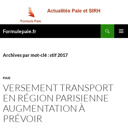
Recherche
Formulepaie.fr
ALLER
MENU
AU
PRINCI
CONTENU
Archives par mot-clé : stif 2017
PAIE
VERSEMENT TRANSPORT
EN RÉGION PARISIENNE
AUGMENTATION À
PRÉVOIR