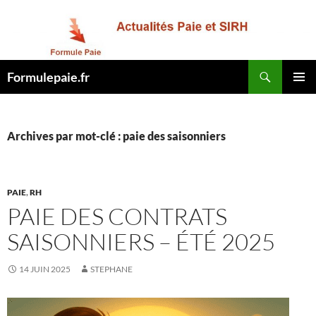
Recherche
Formulepaie.fr
ALLER
MENU
AU
PRINCI
CONTENU
Archives par mot-clé : paie des saisonniers
PAIE
,
RH
PAIE DES CONTRATS
SAISONNIERS – ÉTÉ 2025
14 JUIN 2025
STEPHANE