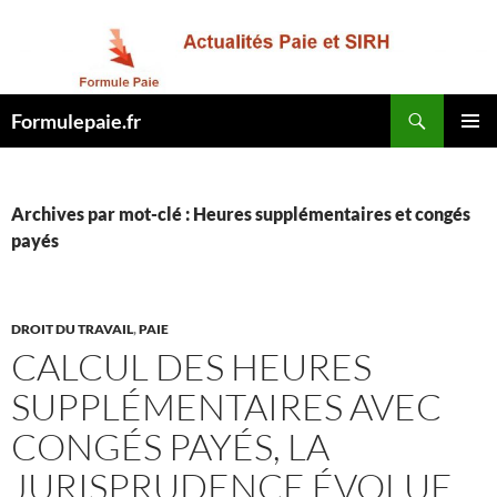
Recherche
Formulepaie.fr
ALLER
MENU
AU
PRINCI
CONTENU
Archives par mot-clé : Heures supplémentaires et congés
payés
DROIT DU TRAVAIL
,
PAIE
CALCUL DES HEURES
SUPPLÉMENTAIRES AVEC
CONGÉS PAYÉS, LA
JURISPRUDENCE ÉVOLUE