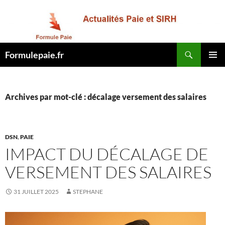
Recherche
Formulepaie.fr
ALLER
MENU
AU
PRINCI
CONTENU
Archives par mot-clé : décalage versement des salaires
DSN
,
PAIE
IMPACT DU DÉCALAGE DE
VERSEMENT DES SALAIRES
31 JUILLET 2025
STEPHANE