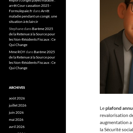
Report congés payés maladie :
arrêt Cour cassation 2025 -
Formulepaie.fr
dans
Arrêt
maladie pendant un congé, une
situation à éclaircir
Stephane
dans
Barème 2025
de la Retenue à la Source pour
les Non-Résidents Fiscaux : Ce
Qui Change
Mme ROY
dans
Barème 2025
de la Retenue à la Source pour
les Non-Résidents Fiscaux : Ce
Qui Change
ARCHIVES
août 2026
juillet 2026
Le
plafond annue
juin 2026
revalorisation d
mai 2026
augmentation a é
avril 2026
la Sécurité socia