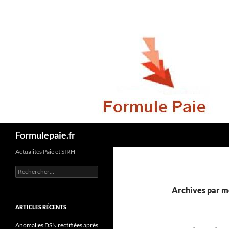
Recherche
Formulepaie.fr
Actualités Paie et SIRH
Rechercher :
Archives par mo
ARTICLES RÉCENTS
Anomalies DSN rectifiées après