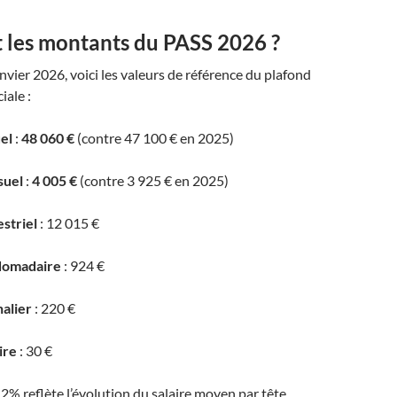
t les montants du PASS 2026 ?
anvier 2026, voici les valeurs de référence du plafond
iale :
el
:
48 060 €
(contre 47 100 € en 2025)
suel
:
4 005 €
(contre 3 925 € en 2025)
striel
: 12 015 €
domadaire
: 924 €
nalier
: 220 €
ire
: 30 €
2% reflète l’évolution du salaire moyen par tête