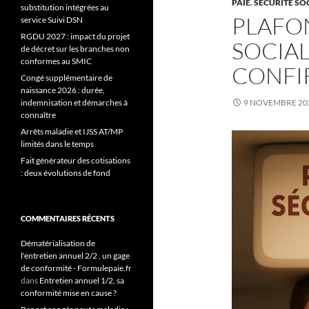
PAIE
,
SÉCURITÉ SO
substitution intégrées au
PLAFO
service Suivi DSN
RGDU 2027 : impact du projet
SOCIAL
de décret sur les branches non
conformes au SMIC
CONFI
Congé supplémentaire de
naissance 2026 : durée,
indemnisation et démarches à
9 NOVEMBRE 20
connaître
Arrêts maladie et IJSS AT/MP
limités dans le temps
Fait générateur des cotisations
: deux évolutions de fond
COMMENTAIRES RÉCENTS
Dématérialisation de
l'entretien annuel 2/2 , un gage
de conformité - Formulepaie.fr
dans
Entretien annuel 1/2, sa
conformité mise en cause ?