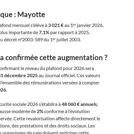
ique : Mayotte
plafond mensuel s’élève à
3 021 €
au 1ᵉʳ janvier 2026,
 plus importante de
7,1%
par rapport à 2025,
 décret n°2003-589 du 1ᵉʳ juillet 2003.
a confirmée cette augmentation ?
l confirmant le niveau du plafond pour 2026 sera
 31 décembre 2025
au Journal officiel. Ces valeurs
à l’ensemble des rémunérations versées à compter
026
.
curité sociale 2026 s’établira à
48 060 € annuels
,
ausse modérée de
2%
conforme à l’évolution
vée. Cette revalorisation affecte directement le
tions, des prestations et des droits sociaux. Les
es organismes de paie doivent anticiper cette