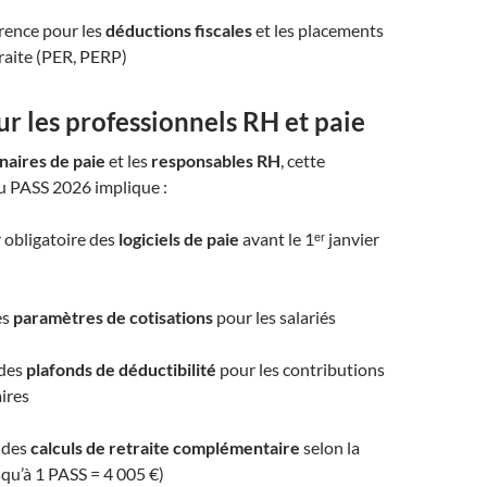
érence pour les
déductions fiscales
et les placements
raite (PER, PERP)
r les professionnels RH et paie
naires de paie
et les
responsables RH
, cette
 PASS 2026 implique :
r obligatoire des
logiciels de paie
avant le 1ᵉʳ janvier
es
paramètres de cotisations
pour les salariés
 des
plafonds de déductibilité
pour les contributions
ires
 des
calculs de retraite complémentaire
selon la
squ’à 1 PASS = 4 005 €)