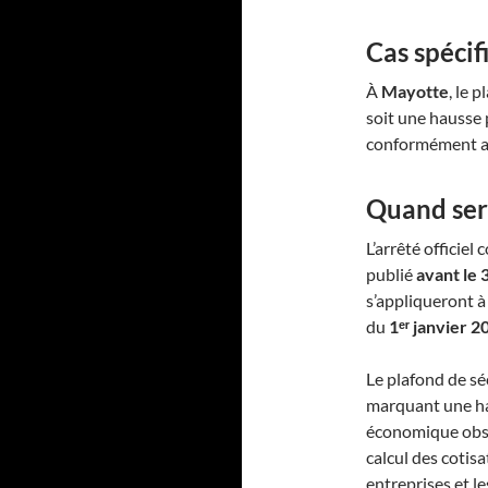
Cas spécif
À
Mayotte
, le 
soit une hausse
conformément au
Quand ser
L’arrêté officie
publié
avant le
s’appliqueront 
du
1ᵉʳ janvier 2
Le plafond de sé
marquant une h
économique obser
calcul des cotisa
entreprises et l