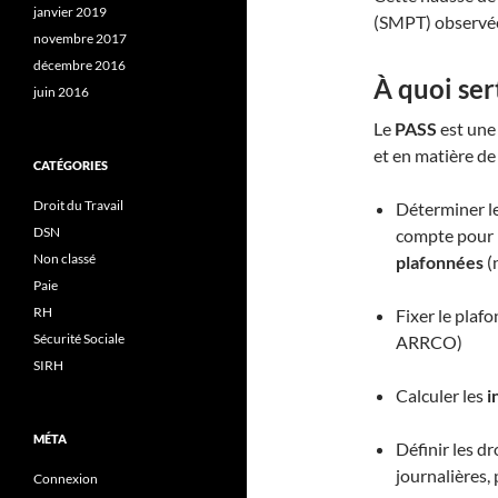
janvier 2019
(SMPT) observée
novembre 2017
décembre 2016
À quoi ser
juin 2016
Le
PASS
est une 
et en matière de
CATÉGORIES
Droit du Travail
Déterminer l
DSN
compte pour l
Non classé
plafonnées
(
Paie
RH
Fixer le plafo
Sécurité Sociale
ARRCO)
SIRH
Calculer les
i
MÉTA
Définir les dr
journalières, 
Connexion