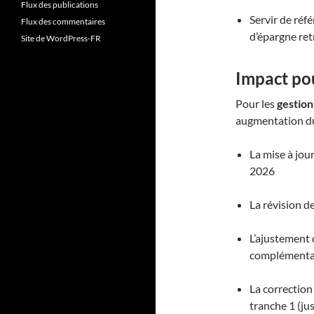
Flux des publications
Servir de réf
Flux des commentaires
d’épargne ret
Site de WordPress-FR
Impact pou
Pour les
gestion
augmentation du
La mise à jou
2026
La révision d
L’ajustement
complé­menta
La correction
tranche 1 (ju