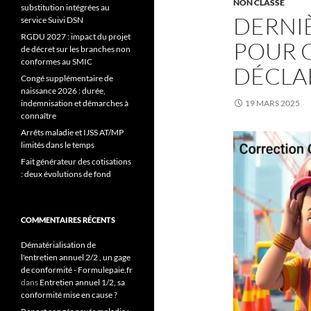
NON CLASSÉ
substitution intégrées au
DERNIÈ
service Suivi DSN
RGDU 2027 : impact du projet
POUR 
de décret sur les branches non
conformes au SMIC
DÉCLA
Congé supplémentaire de
naissance 2026 : durée,
indemnisation et démarches à
19 MARS 2025
connaître
Arrêts maladie et IJSS AT/MP
limités dans le temps
Fait générateur des cotisations
: deux évolutions de fond
COMMENTAIRES RÉCENTS
Dématérialisation de
l'entretien annuel 2/2 , un gage
de conformité - Formulepaie.fr
dans
Entretien annuel 1/2, sa
conformité mise en cause ?