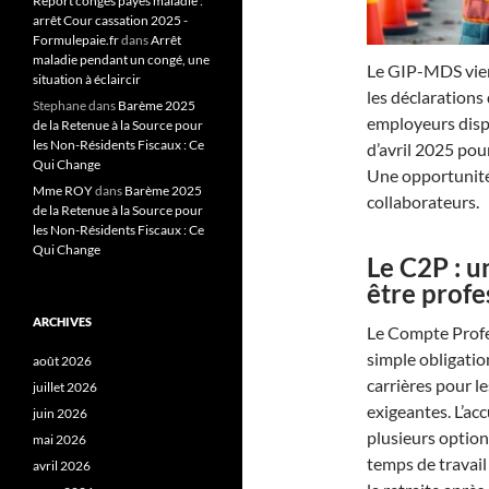
Report congés payés maladie :
arrêt Cour cassation 2025 -
Formulepaie.fr
dans
Arrêt
maladie pendant un congé, une
Le GIP-MDS vien
situation à éclaircir
les déclaration
Stephane
dans
Barème 2025
employeurs disp
de la Retenue à la Source pour
les Non-Résidents Fiscaux : Ce
d’avril 2025 pour
Qui Change
Une opportunité 
Mme ROY
dans
Barème 2025
collaborateurs.
de la Retenue à la Source pour
les Non-Résidents Fiscaux : Ce
Qui Change
Le C2P : u
être profe
ARCHIVES
Le Compte Profe
simple obligation
août 2026
carrières pour le
juillet 2026
exigeantes. L’ac
juin 2026
plusieurs option
mai 2026
temps de travail
avril 2026