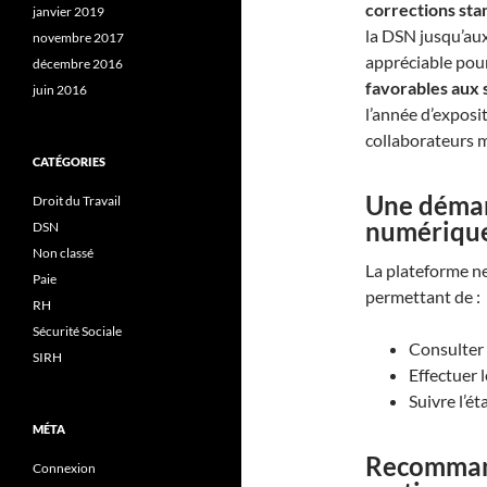
corrections sta
janvier 2019
la DSN jusqu’aux 
novembre 2017
appréciable pour
décembre 2016
favorables aux s
juin 2016
l’année d’exposi
collaborateurs 
CATÉGORIES
Une démarc
Droit du Travail
numériqu
DSN
Non classé
La plateforme ne
Paie
permettant de :
RH
Sécurité Sociale
Consulter 
SIRH
Effectuer 
Suivre l’é
MÉTA
Recommand
Connexion