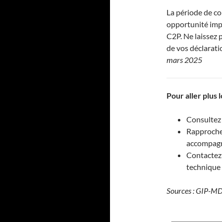
La période de co
opportunité impo
C2P. Ne laissez 
de vos déclarati
mars 2025
Pour aller plus l
Consultez 
Rapproche
accompagn
Contactez
technique
Sources : GIP-MDS