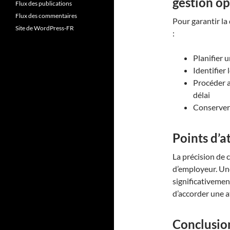
gestion o
Flux des publications
Flux des commentaires
Pour garantir la
Site de WordPress-FR
:
Planifier 
Identifier
Procéder a
délai
Conserver
Points d’a
La précision de 
d’employeur. Un
significativement
d’accorder une a
Conclusio