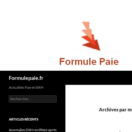
Recherche
Formulepaie.fr
Actualités Paie et SIRH
Rechercher :
Archives par mo
ARTICLES RÉCENTS
Anomalies DSN rectifiées après