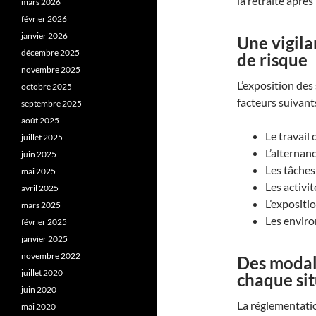
la retraite après
mars 2026
février 2026
janvier 2026
Une vigila
décembre 2025
de risque
novembre 2025
L’exposition des 
octobre 2025
facteurs suivants
septembre 2025
août 2025
Le travail
juillet 2025
L’alternan
juin 2025
Les tâches 
mai 2025
Les activi
avril 2025
L’expositi
mars 2025
Les envir
février 2025
janvier 2025
novembre 2022
Des modali
juillet 2020
chaque si
juin 2020
La réglementatio
mai 2020