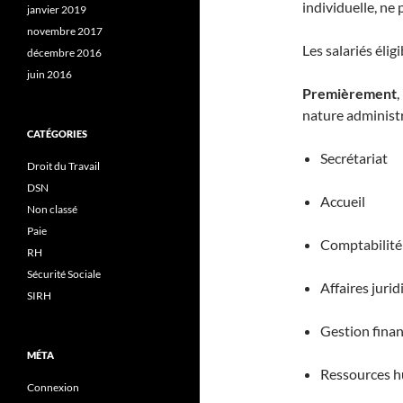
individuelle, ne 
janvier 2019
novembre 2017
Les salariés éli
décembre 2016
juin 2016
Premièrement
,
nature administr
CATÉGORIES
Secrétariat​
Droit du Travail
DSN
Accueil​
Non classé
Paie
Comptabilité​
RH
Sécurité Sociale
Affaires jurid
SIRH
Gestion finan
MÉTA
Ressources h
Connexion