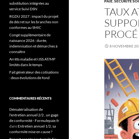
PAIE
,
SÉCURITÉ SO
substitution intégrées au
TAUX 
service Suivi DSN
RGDU 2027 : impact du projet
SUPPO
de décret sur les branches non
conformes au SMIC
PROCÉ
Congé supplémentaire de
naissance 2026 : durée,
indemnisation et démarches à
8 NOVEMBRE 20
connaître
Arrêts maladie et IJSS AT/MP
limités dans le temps
Fait générateur des cotisations
: deux évolutions de fond
COMMENTAIRES RÉCENTS
Dématérialisation de
l'entretien annuel 2/2 , un gage
de conformité - Formulepaie.fr
dans
Entretien annuel 1/2, sa
conformité mise en cause ?