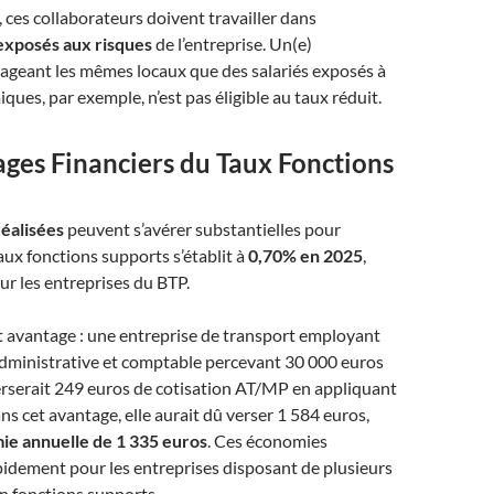
, ces collaborateurs doivent travailler dans
exposés aux risques
de l’entreprise. Un(e)
tageant les mêmes locaux que des salariés exposés à
ques, par exemple, n’est pas éligible au taux réduit.​
ges Financiers du Taux Fonctions
éalisées
peuvent s’avérer substantielles pour
taux fonctions supports s’établit à
0,70% en 2025
,
r les entreprises du BTP.​
et avantage : une entreprise de transport employant
administrative et comptable percevant 30 000 euros
erserait 249 euros de cotisation AT/MP en appliquant
ans cet avantage, elle aurait dû verser 1 584 euros,
e annuelle de 1 335 euros
. Ces économies
idement pour les entreprises disposant de plusieurs
n fonctions supports.​