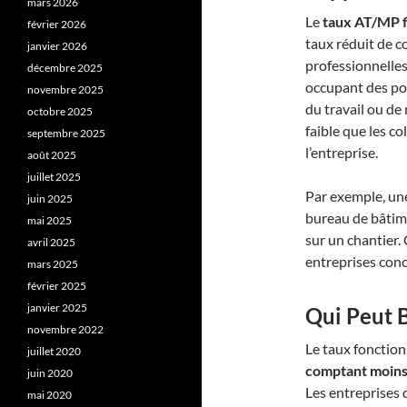
mars 2026
Le
taux AT/MP f
février 2026
taux réduit de c
janvier 2026
professionnelles.
décembre 2025
occupant des pos
novembre 2025
du travail ou de
octobre 2025
faible que les c
septembre 2025
l’entreprise.​
août 2025
juillet 2025
Par exemple, une
juin 2025
bureau de bâtim
mai 2025
sur un chantier.
avril 2025
entreprises conc
mars 2025
février 2025
janvier 2025
Qui Peut B
novembre 2022
Le taux fonctio
juillet 2020
comptant moins 
juin 2020
Les entreprises 
mai 2020