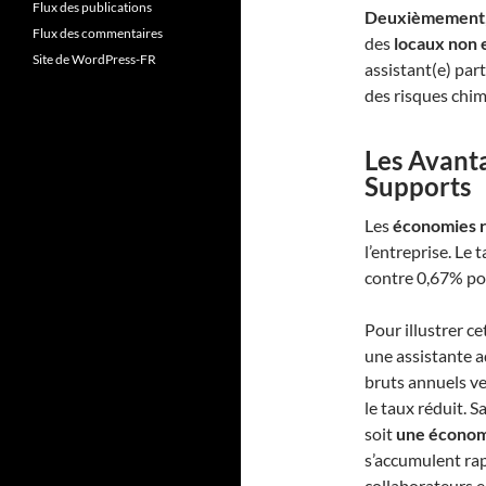
Flux des publications
Deuxièmement
Flux des commentaires
des
locaux non 
Site de WordPress-FR
assistant(e) par
des risques chimi
Les Avanta
Supports
Les
économies r
l’entreprise. Le 
contre 0,67% pou
Pour illustrer c
une assistante 
bruts annuels v
le taux réduit. S
soit
une économi
s’accumulent rap
collaborateurs e