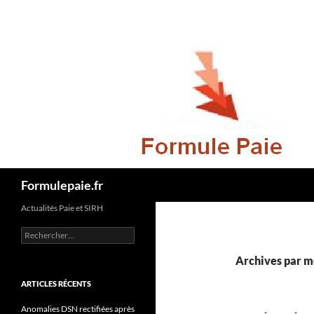
Recherche
Formulepaie.fr
Actualités Paie et SIRH
Rechercher :
Archives par m
ARTICLES RÉCENTS
Anomalies DSN rectifiées après