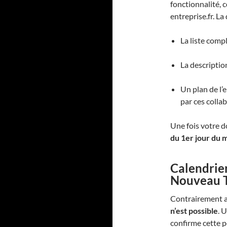
fonctionnalité, 
entreprise.fr. La
La liste compl
La description
Un plan de l’
par ces collab
Une fois votre d
du 1er jour du 
Calendrier
Nouveau 
Contrairement 
n’est possible
. 
confirme cette p