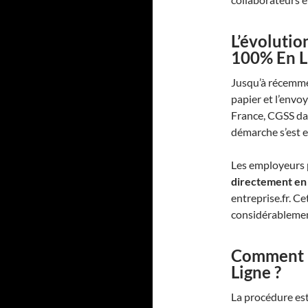
L’évoluti
100% En L
Jusqu’à récemme
papier et l’envo
France, CGSS d
démarche s’est e
Les employeurs
directement en 
entreprise.fr. C
considérablement 
Comment E
Ligne ?
La procédure est