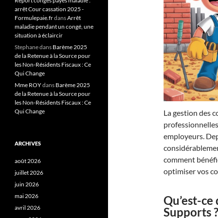
Report congés payés maladie :
arrêt Cour cassation 2025 -
Formulepaie.fr
dans
Arrêt
maladie pendant un congé, une
situation à éclaircir
Stephane
dans
Barème 2025
de la Retenue à la Source pour
les Non-Résidents Fiscaux : Ce
Qui Change
Mme ROY
dans
Barème 2025
de la Retenue à la Source pour
les Non-Résidents Fiscaux : Ce
Qui Change
La gestion des c
professionnelle
employeurs. Depu
ARCHIVES
considérablemen
comment bénéfi
août 2026
optimiser vos co
juillet 2026
juin 2026
mai 2026
Qu’est-ce
avril 2026
Supports 