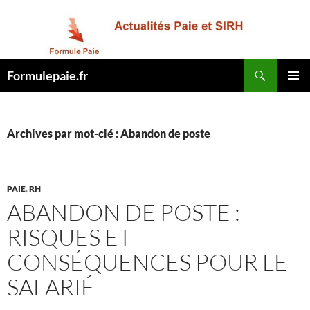
Recherche
Formulepaie.fr
ALLER
MENU
AU
PRINCI
CONTENU
Archives par mot-clé : Abandon de poste
PAIE
,
RH
ABANDON DE POSTE :
RISQUES ET
CONSÉQUENCES POUR LE
SALARIÉ