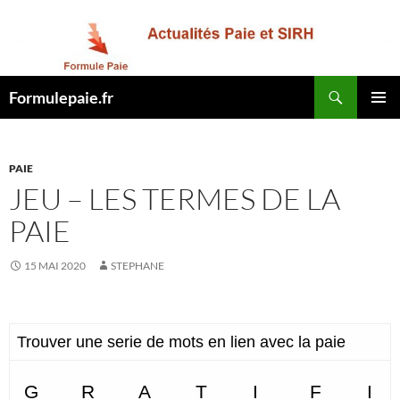
Recherche
Formulepaie.fr
ALLER
MENU
AU
PRINCI
CONTENU
PAIE
JEU – LES TERMES DE LA
PAIE
15 MAI 2020
STEPHANE