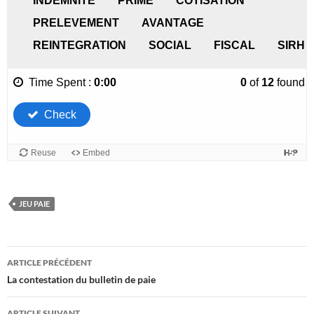
JEU PAIE
Navigation
ARTICLE PRÉCÉDENT
des
La contestation du bulletin de paie
articles
ARTICLE SUIVANT