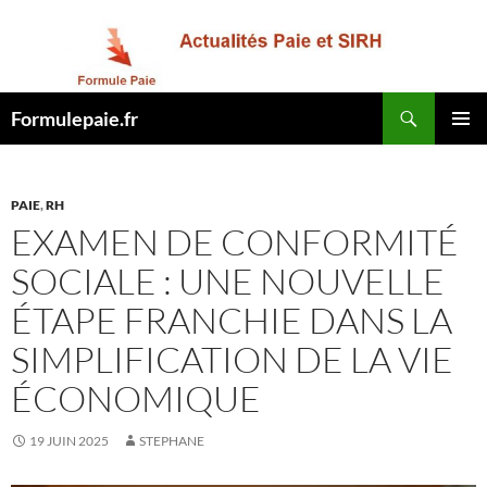
Recherche
Formulepaie.fr
ALLER
MENU
AU
PRINCI
CONTENU
PAIE
,
RH
EXAMEN DE CONFORMITÉ
SOCIALE : UNE NOUVELLE
ÉTAPE FRANCHIE DANS LA
SIMPLIFICATION DE LA VIE
ÉCONOMIQUE
19 JUIN 2025
STEPHANE