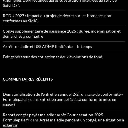
Anomalies DSN rectifiées après substitution intégrées au service
Suivi DSN
RGDU 2027 : impact du projet de décret sur les branches non
conformes au SMIC
Congé supplémentaire de naissance 2026 : durée, indemnisation et
démarches à connaître
Arrêts maladie et IJSS AT/MP limités dans le temps
Fait générateur des cotisations : deux évolutions de fond
COMMENTAIRES RÉCENTS
Dématérialisation de l'entretien annuel 2/2 , un gage de conformité -
Formulepaie.fr
dans
Entretien annuel 1/2, sa conformité mise en
cause ?
Report congés payés maladie : arrêt Cour cassation 2025 -
Formulepaie.fr
dans
Arrêt maladie pendant un congé, une situation à
éclaircir