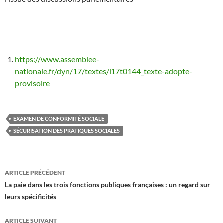
https://www.assemblee-
nationale.fr/dyn/17/textes/l17t0144_texte-adopte-
provisoire
EXAMEN DE CONFORMITÉ SOCIALE
SÉCURISATION DES PRATIQUES SOCIALES
Navigation
ARTICLE PRÉCÉDENT
des
La paie dans les trois fonctions publiques françaises : un regard sur
leurs spécificités
articles
ARTICLE SUIVANT