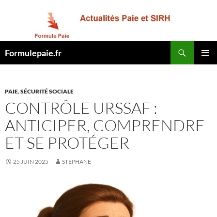
Recherche
Formulepaie.fr
ALLER
MENU
AU
PRINCI
CONTENU
PAIE
,
SÉCURITÉ SOCIALE
CONTRÔLE URSSAF :
ANTICIPER, COMPRENDRE
ET SE PROTÉGER
25 JUIN 2025
STEPHANE