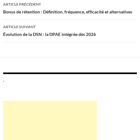
Navigation
ARTICLE PRÉCÉDENT
des
Bonus de rétention : Définition, fréquence, efficacité et alternatives
articles
ARTICLE SUIVANT
Évolution de la DSN : la DPAE intégrée dès 2026
.