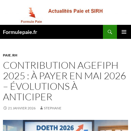
Recherche
Formulepaie.fr
ALLER
MENU
AU
PRINCI
CONTENU
PAIE
,
RH
CONTRIBUTION AGEFIPH
2025 : À PAYER EN MAI 2026
– ÉVOLUTIONS À
ANTICIPER
21 JANVIER 2026
STEPHANE