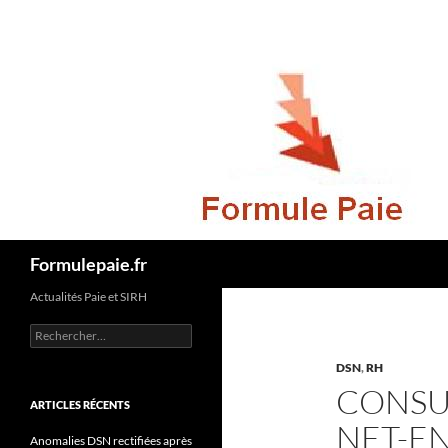
Recherche
Formulepaie.fr
Actualités Paie et SIRH
Rechercher :
DSN
,
RH
CONSU
ARTICLES RÉCENTS
NET-EN
Anomalies DSN rectifiées après