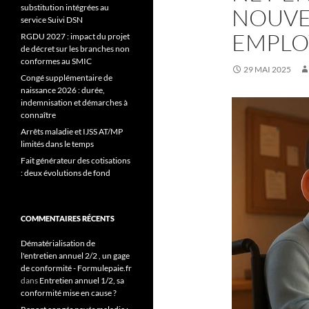
substitution intégrées au
NOUVE
service Suivi DSN
EMPLO
RGDU 2027 : impact du projet
de décret sur les branches non
conformes au SMIC
29 MAI 2025
Congé supplémentaire de
naissance 2026 : durée,
indemnisation et démarches à
connaître
Arrêts maladie et IJSS AT/MP
limités dans le temps
Fait générateur des cotisations
: deux évolutions de fond
COMMENTAIRES RÉCENTS
Dématérialisation de
l'entretien annuel 2/2 , un gage
de conformité - Formulepaie.fr
dans
Entretien annuel 1/2, sa
conformité mise en cause ?