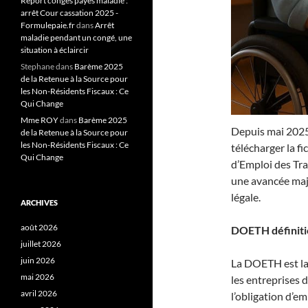
Report congés payés maladie :
arrêt Cour cassation 2025 -
Formulepaie.fr
dans
Arrêt
maladie pendant un congé, une
situation à éclaircir
Stephane
dans
Barème 2025
de la Retenue à la Source pour
les Non-Résidents Fiscaux : Ce
Qui Change
Mme ROY
dans
Barème 2025
Depuis mai 2025
de la Retenue à la Source pour
les Non-Résidents Fiscaux : Ce
télécharger la f
Qui Change
d’Emploi des Tr
une avancée maje
légale
.
ARCHIVES
août 2026
DOETH définitio
juillet 2026
juin 2026
La DOETH est la 
mai 2026
les entreprises d
avril 2026
l’obligation d’e