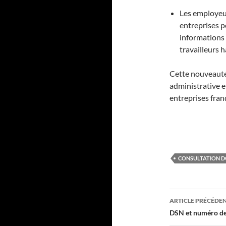
Les employeur
entreprises po
informations 
travailleurs 
Cette nouveauté 
administrative e
entreprises fran
CONSULTATION 
Navigati
ARTICLE PRÉCÉDE
des
DSN et numéro de