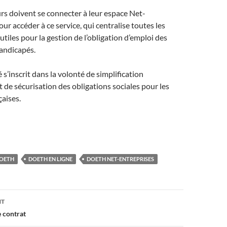
s doivent se connecter à leur espace Net-
ur accéder à ce service, qui centralise toutes les
utiles pour la gestion de l’obligation d’emploi des
handicapés
.
s’inscrit dans la volonté de simplification
t de sécurisation des obligations sociales pour les
çaises.
DOETH
DOETH EN LIGNE
DOETH NET-ENTREPRISES
on
NT
 contrat