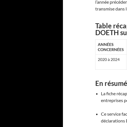
l’année précéde
transmise dans l
Table récap
DOETH sur
ANNÉES
CONCERNÉES
2020 à 2024
En résum
La fiche réca
entreprises p
Ce service fac
déclarations 