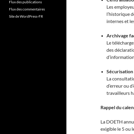
Flux des publications
Les employeu
Flux des commentaires
l’historique d
Site de WordPress-FR
internes et le
Archivage fac
Le télécharge
des déclarati
d’information
Sécurisation
La consultati
d’erreur ou d’
travailleurs 
Rappel du calen
La DOETH annuell
exigible le 5 ou l