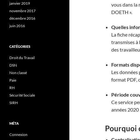
janvier 2019
vous dans la 
novembre 2017
DOETH »
.
décembre 2016
juin 2016
Quelles info
La fiche réca
transmises à 
CATÉGORIES
des travaille
Droit du Travail
Formats disp
DSN
Les données p
Non classé
format PDF, ce
Paie
RH
Période cou
Sécurité Sociale
Ce service pe
SIRH
années 2020 
MÉTA
Pourquoi ce
Connexion
Centralisatio