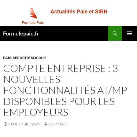
Recherche
Formulepaie.fr
ALLER
MENU
AU
PRINCI
CONTENU
PAIE
,
SÉCURITÉ SOCIALE
COMPTE ENTREPRISE : 3
NOUVELLES
FONCTIONNALITÉS AT/MP
DISPONIBLES POUR LES
EMPLOYEURS
31 OCTOBRE 2025
STEPHANE