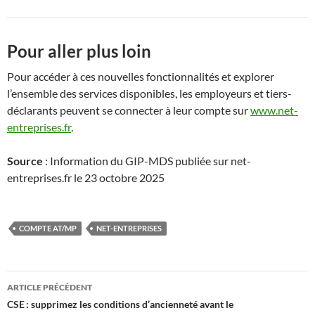
Pour aller plus loin
Pour accéder à ces nouvelles fonctionnalités et explorer
l’ensemble des services disponibles, les employeurs et tiers-
déclarants peuvent se connecter à leur compte sur
www.net-
entreprises.fr
.
Source
: Information du GIP-MDS publiée sur net-
entreprises.fr le 23 octobre 2025
COMPTE AT/MP
NET-ENTREPRISES
Navigation
ARTICLE PRÉCÉDENT
des
CSE : supprimez les conditions d’ancienneté avant le