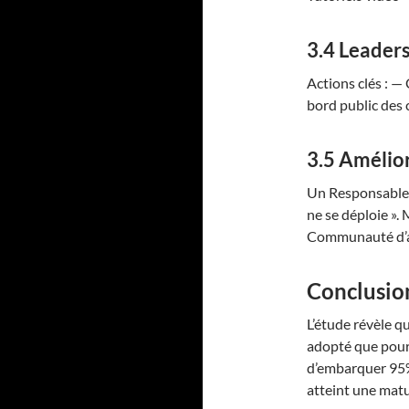
3.4 Leaders
Actions clés : —
bord public des 
3.5 Amélior
Un Responsable S
ne se déploie ».
Communauté d’
Conclusion
L’étude révèle qu
adopté que pour
d’embarquer 95% 
atteint une matu