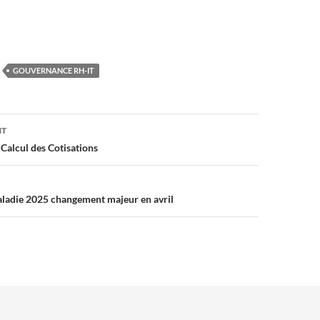
GOUVERNANCE RH-IT
on
NT
alcul des Cotisations
aladie 2025 changement majeur en avril