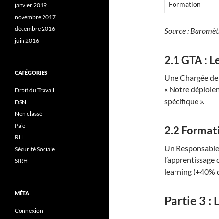
Formation
janvier 2019
novembre 2017
décembre 2016
Source : Baromèt
juin 2016
2.1 GTA : L
CATÉGORIES
Une Chargée de 
« Notre déploiem
Droit du Travail
spécifique ».
DSN
Non classé
Paie
2.2 Formatio
RH
Un Responsable 
Sécurité Sociale
l’apprentissage 
SIRH
learning (+40% 
MÉTA
Partie 3 : 
Connexion