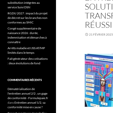
substitution intégrées au
SOLUT
service Suivi DSN
TRANS
RGDU 2027 : impact du projet
de décret sur les branches non
RÉUSSI
conformes au SMIC
Congé supplémentaire de
naissance 2026 : durée,
21 FÉVRIER 2025
indemnisation et démarches à
connaître
Arrêts maladie et IJSS AT/MP
limités dans le temps
Fait générateur des cotisations
: deux évolutions de fond
COMMENTAIRES RÉCENTS
Dématérialisation de
l'entretien annuel 2/2 , un gage
de conformité - Formulepaie.fr
dans
Entretien annuel 1/2, sa
conformité mise en cause ?