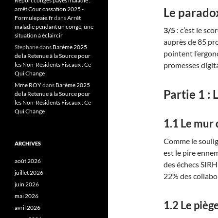
Report congés payés maladie :
arrêt Cour cassation 2025 -
Le parado
Formulepaie.fr
dans
Arrêt
maladie pendant un congé, une
3/5
: c’est le s
situation à éclaircir
auprès de 85 pr
Stephane
dans
Barème 2025
pointent l’ergon
de la Retenue à la Source pour
promesses digital
les Non-Résidents Fiscaux : Ce
Qui Change
Mme ROY
dans
Barème 2025
Partie 1 : 
de la Retenue à la Source pour
les Non-Résidents Fiscaux : Ce
Qui Change
1.1 Le mur
Comme le soulig
ARCHIVES
est le pire enne
août 2026
des échecs SIRH 
juillet 2026
22% des collabo
juin 2026
mai 2026
1.2 Le pièg
avril 2026