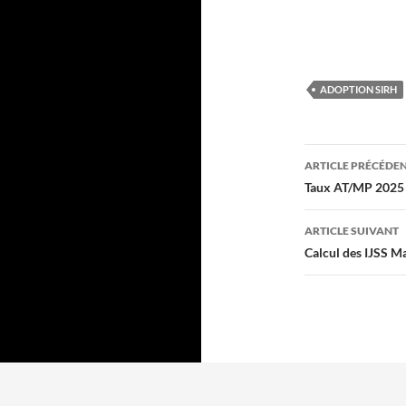
ADOPTION SIRH
Navigati
ARTICLE PRÉCÉDE
des
Taux AT/MP 2025 C
articles
ARTICLE SUIVANT
Calcul des IJSS M