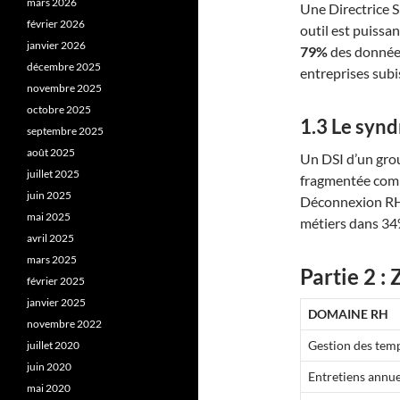
mars 2026
Une Directrice S
février 2026
outil est puissant
janvier 2026
79%
des données
décembre 2025
entreprises subi
novembre 2025
octobre 2025
1.3 Le synd
septembre 2025
août 2025
Un DSI d’un gro
juillet 2025
fragmentée compr
juin 2025
Déconnexion RH/
mai 2025
métiers dans 34
avril 2025
mars 2025
Partie 2 :
février 2025
janvier 2025
DOMAINE RH
novembre 2022
Gestion des tem
juillet 2020
juin 2020
Entretiens annue
mai 2020