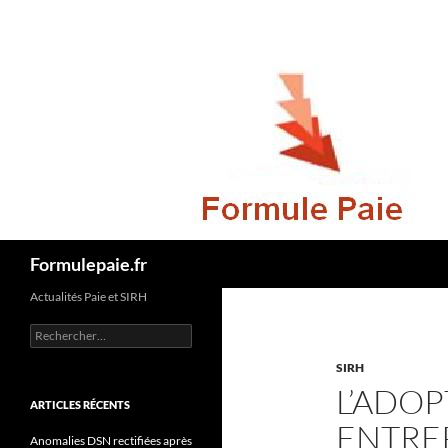
Recherche
Formulepaie.fr
Actualités Paie et SIRH
Rechercher :
SIRH
L’ADOP
ARTICLES RÉCENTS
ENTREP
Anomalies DSN rectifiées après