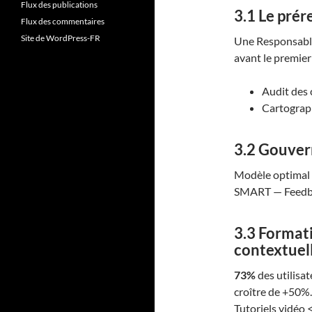
Flux des publications
3.1 Le prér
Flux des commentaires
Site de WordPress-FR
Une Responsable 
avant le premier c
Audit des 
Cartograp
3.2 Gouvern
Modèle optimal 
SMART — Feedb
3.3 Formatio
contextuel
73%
des utilisa
croître de +50%.
Tutoriels vidéo 