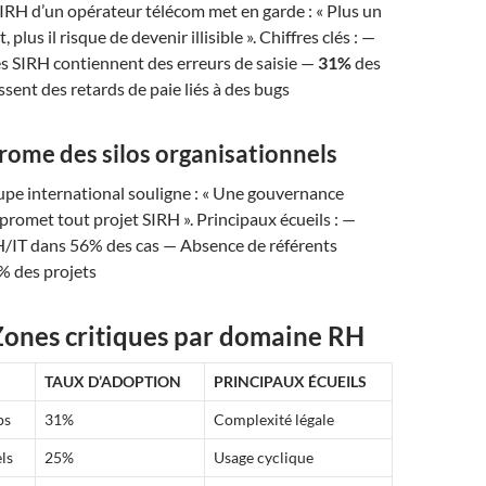
IRH d’un opérateur télécom met en garde : « Plus un
, plus il risque de devenir illisible ». Chiffres clés : —
 SIRH contiennent des erreurs de saisie —
31%
des
ssent des retards de paie liés à des bugs
rome des silos organisationnels
upe international souligne : « Une gouvernance
omet tout projet SIRH ». Principaux écueils : —
IT dans 56% des cas — Absence de référents
% des projets
 Zones critiques par domaine RH
TAUX D’ADOPTION
PRINCIPAUX ÉCUEILS
ps
31%
Complexité légale
ls
25%
Usage cyclique