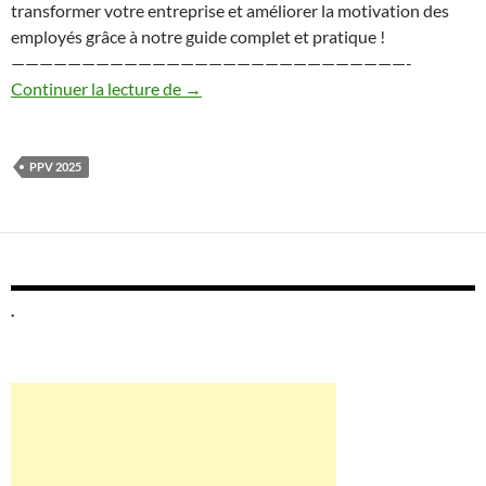
transformer votre entreprise et améliorer la motivation des
employés grâce à notre guide complet et pratique !
————————————————————————————-
Guide Prime de Partage de la Valeur 202
Continuer la lecture de
→
PPV 2025
.