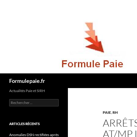
Recherche
Formulepaie.fr
Actualités Paie et SIRH
Rechercher :
PAIE
,
RH
ARRÊTS
ARTICLES RÉCENTS
AT/MP 
Anomalies DSN rectifiées après