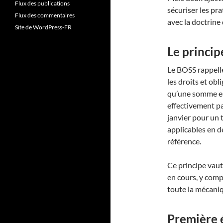
Flux des publications
sécuriser les pr
Flux des commentaires
avec la doctrine
Site de WordPress-FR
Le princi
Le BOSS rappelle
les droits et obl
qu’une somme e
effectivement pay
janvier pour un 
applicables en d
référence.
Ce principe vau
en cours, y comp
toute la mécaniq
Première é