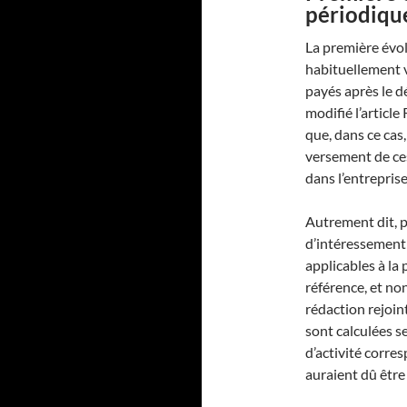
périodiqu
La première évo
habituellement v
payés après le d
modifié l’article
que, dans ce cas,
versement de ce
dans l’entreprise
Autrement dit, 
d’intéressement 
applicables à la
référence, et no
rédaction rejoin
sont calculées s
d’activité corre
auraient dû être