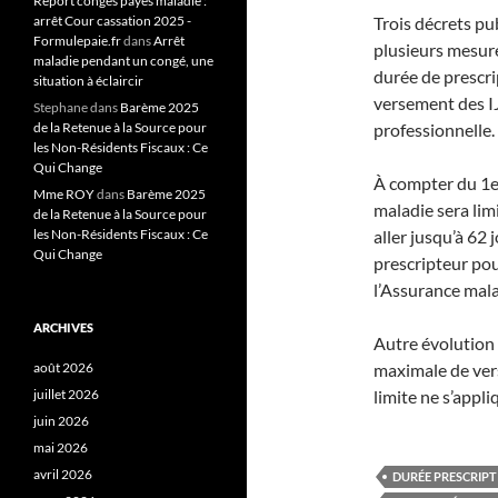
Report congés payés maladie :
Trois décrets pu
arrêt Cour cassation 2025 -
Formulepaie.fr
dans
Arrêt
plusieurs mesure
maladie pendant un congé, une
durée de prescri
situation à éclaircir
versement des IJ
Stephane
dans
Barème 2025
professionnelle.
de la Retenue à la Source pour
les Non-Résidents Fiscaux : Ce
Qui Change
À compter du 1e
Mme ROY
dans
Barème 2025
maladie sera lim
de la Retenue à la Source pour
aller jusqu’à 62 
les Non-Résidents Fiscaux : Ce
Qui Change
prescripteur pour
l’Assurance mala
ARCHIVES
Autre évolution 
maximale de ver
août 2026
limite ne s’appl
juillet 2026
juin 2026
mai 2026
avril 2026
DURÉE PRESCRIPT