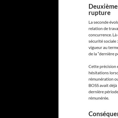
Deuxième é
rupture
La seconde évolu
relation de trav
concurrence. Là e
sécurité sociale 
vigueur au terme
de la “dernière 
Cette précision e
hésitations lors
rémunération ou l
BOSS avait déjà 
dernière période 
rémunérée.
Conséquen