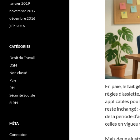
janvier 2019
novembre 2017
décembre 2016
juin 2016
CATÉGORIES
Droit du Travail
DSN
Non classé
Paie
En paie, le
fait 
RH
règles d’assiett
Sécurité Sociale
applicables pour 
SIRH
reste inchangé : 
de la période d’
celles en vigueu
MÉTA
Connexion
Mais deux ajust