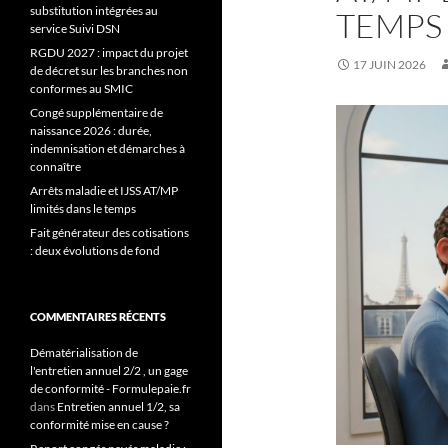
substitution intégrées au
TEMPS
service Suivi DSN
RGDU 2027 : impact du projet
17 JUIN 2026
de décret sur les branches non
conformes au SMIC
Congé supplémentaire de
naissance 2026 : durée,
indemnisation et démarches à
connaître
Arrêts maladie et IJSS AT/MP
limités dans le temps
Fait générateur des cotisations
: deux évolutions de fond
COMMENTAIRES RÉCENTS
Dématérialisation de
l'entretien annuel 2/2 , un gage
de conformité - Formulepaie.fr
dans
Entretien annuel 1/2, sa
conformité mise en cause ?